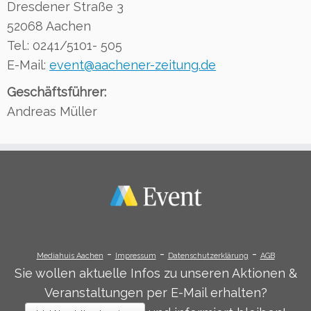
Dresdener Straße 3
52068 Aachen
Tel.: 0241/5101- 505
E-Mail:
event@aachener-zeitung.de
Geschäftsführer:
Andreas Müller
-
-
-
Mediahuis Aachen
Impressum
Datenschutzerklärung
AGB
Sie wollen aktuelle Infos zu unseren Aktionen &
Veranstaltungen per E-Mail erhalten?